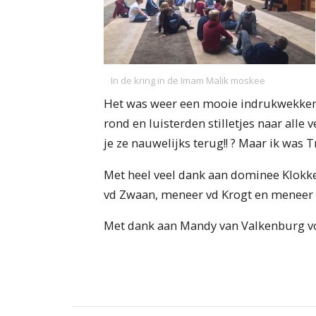
In de kring in de Imam Malik moskee
Het was weer een mooie indrukwekkende
rond en luisterden stilletjes naar all
je ze nauwelijks terug!! ? Maar ik was Tr
Met heel veel dank aan dominee Klokk
vd Zwaan, meneer vd Krogt en meneer
Met dank aan Mandy van Valkenburg vo