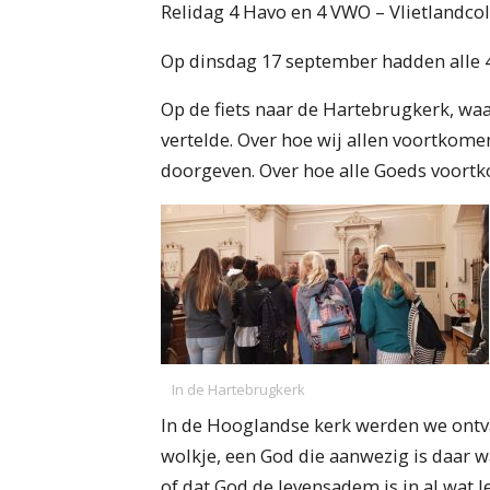
Relidag 4 Havo en 4 VWO – Vlietlandco
Op dinsdag 17 september hadden alle 4
Op de fiets naar de Hartebrugkerk, wa
vertelde. Over hoe wij allen voortkomen
doorgeven. Over hoe alle Goeds voortko
In de Hartebrugkerk
In de Hooglandse kerk werden we ontv
wolkje, een God die aanwezig is daar w
of dat God de levensadem is in al wat le